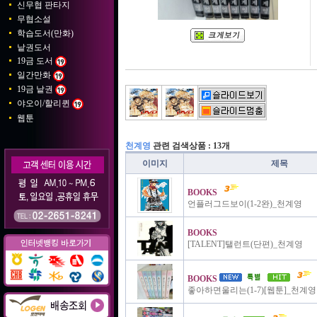
신무협 판타지
무협소설
학습도서(만화)
낱권도서
19금 도서
일간만화
19금 낱권
야오이/할리퀸
웹툰
천계영
관련 검색상품 : 13개
이미지
제목
BOOKS
언플러그드보이(1-2완)_천계영
BOOKS
[TALENT]탤런트(단편)_천계영
BOOKS
좋아하면울리는(1-7)[웹툰]_천계영