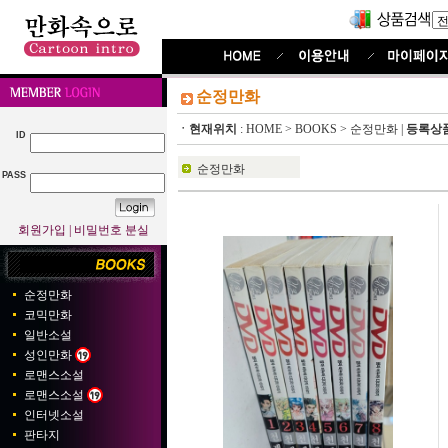
순정만화
ㆍ현재위치
:
HOME
>
BOOKS
>
순정만화
|
등록상
ID
순정만화
PASS
회원가입
|
비밀번호 분실
순정만화
코믹만화
일반소설
성인만화
로맨스소설
로맨스소설
인터넷소설
판타지