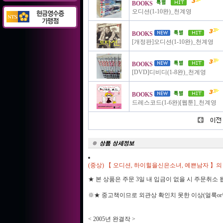
BOOKS
오디션(1-10완)_천계영
BOOKS
[개정판]오디션(1-10완)_천계영
BOOKS
[DVD]디비디(1-8완)_천계영
BOOKS
드레스코드(1-6완)[웹툰]_천계영
(중상) 【 오디션, 하이힐을신은소녀, 예쁜남자 】의
★ 본 상품은 주문 3일 내 입금이 없을 시 주문취소
※★ 중고책이므로 외관상 확인치 못한 이상(얼룩or
< 2005년 완결작 >