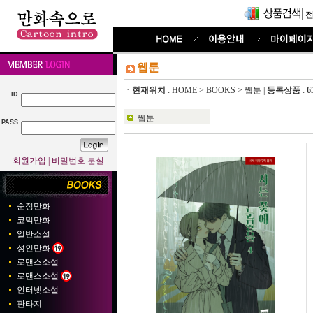
웹툰
ㆍ현재위치
:
HOME
>
BOOKS
>
웹툰
|
등록상품
:
6
ID
웹툰
PASS
회원가입
|
비밀번호 분실
순정만화
코믹만화
일반소설
성인만화
로맨스소설
로맨스소설
인터넷소설
판타지