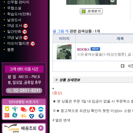
신무협 판타지
무협소설
학습도서(만화)
낱권도서
19금 도서
글 그림 개
관련 검색상품 : 1개
일간만화
19금 낱권
이미지
제목
야오이/할리퀸
웹툰
BOOKS
시든꽃에눈물을(1-4)[성인웹툰]_글
(중상)
★ 본 상품은 주문 3일 내 입금이 없을 시 주문취소
※★ 중고책으로 외관상 확인치 못한 이상(ex. 소량
# 옅은 변색