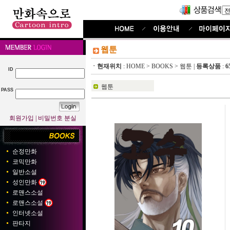
웹툰
ㆍ현재위치
:
HOME
>
BOOKS
>
웹툰
|
등록상품
:
6
ID
웹툰
PASS
회원가입
|
비밀번호 분실
순정만화
코믹만화
일반소설
성인만화
로맨스소설
로맨스소설
인터넷소설
판타지