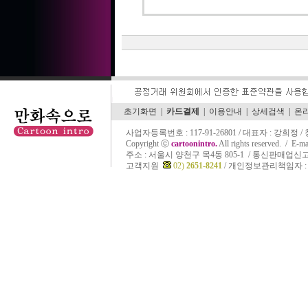
초기화면
|
카드결제
|
이용안내
|
상세검색
|
온
사업자등록번호 : 117-91-26801 / 대표자 : 강희정 
Copyright ⓒ
cartoonintro.
All rights reserved. /
E-ma
주소 :
서울시 양천구 목4동 805-1 / 통신판매업신고 
고객지원
02)
2651-8241
/ 개인정보관리책임자 