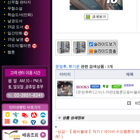
신무협 판타지
무협소설
학습도서(만화)
낱권도서
19금 도서
일간만화
19금 낱권
야오이/할리퀸
웹툰
문정후, 류기운
관련 검색상품 : 1개
이미지
제목
BOOKS
[문정후昨]고수(1-16완)[웹툰]{용비불
<상급> 【 용비불패 】작가 { 네이버 수요웹툰의 최
레! }