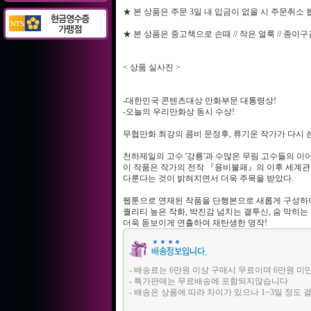
★ 본 상품은 주문 3일 내 입금이 없을 시 주문취소
★ 본 상품은 중고책으로 손때 // 작은 얼룩 // 종이
< 상품 실사진 >
-대한민국 콘텐츠대상 만화부문 대통령상!
-오늘의 우리만화상 동시 수상!
무협만화 최강의 콤비 문정후, 류기운 작가가 다시 쓴
천하제일의 고수 '강룡'과 수많은 무림 고수들의 이
이 작품은 작가의 전작 『용비불패』의 이후 세계
다룬다는 것이 밝혀지면서 더욱 주목을 받았다.
웹툰으로 연재된 작품을 단행본으로 새롭게 구성하
퀄리티 높은 작화, 박진감 넘치는 결투신, 숨 막히는
더욱 돋보이게 연출하여 재탄생한 명작!
- 배송료는 6만원 이상 구매시 무료이며 6만원 미
- 특가판매는 무료배송에 포함되지않습니다
- 배송은 상품에 따라 차이가 있으나 1~3일 정도 