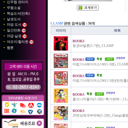
신무협 판타지
무협소설
학습도서(만화)
낱권도서
CLAMP
관련 검색상품 : 50개
19금 도서
일간만화
이미지
제목
19금 낱권
BOOKS
야오이/할리퀸
동경바빌론(1-7완)_CLAMP
웹툰
BOOKS
마법기사레이어스1부(1-3완)_CLAM
BOOKS
마법기사레이어스2부(1-3완)[틴틴출판
BOOKS
좋으니까좋아(1-3완)<특가판매>_CL
BOOKS
20면상에게부탁해(1-2완)_Clamp(클