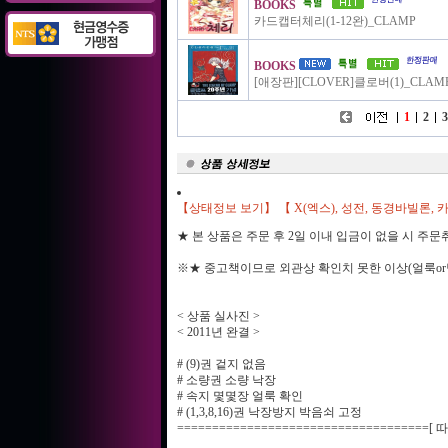
BOOKS
카드캡터체리(1-12완)_CLAMP
BOOKS
[애장판][CLOVER]클로버(1)_CLAM
1
2
3
【상태정보 보기】 【 X(엑스), 성전, 동경바빌론,
★ 본 상품은 주문 후 2일 이내 입금이 없을 시 주
※★ 중고책이므로 외관상 확인치 못한 이상(얼룩or
< 상품 실사진 >
< 2011년 완결 >
# (9)권 겉지 없음
# 소량권 소량 낙장
# 속지 몇몇장 얼룩 확인
# (1,3,8,16)권 낙장방지 박음쇠 고정
===================================