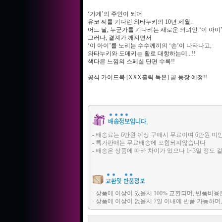
‘가게’의 주인이 되어
유코 씨를 기다린 와타누키의 10년 세월.
어느 날, 누군가를 기다리는 새로운 의뢰인 ‘이 아이
그러나, 결계가 깨지면서
‘이 아이’를 노리는 수수께끼의 ‘손’이 나타나고,
와타누키와 도메키는 활로 대항하는데...!!
색다른 느낌의 스페셜 단편 수록!!
공식 가이드북 [XXX홀릭 독본] 곧 등장 예정!!
- 배송료는 6만원 이상 구매시 무료이며 6만원 미
- 특가판매는 무료배송에 포함되지않습니다
- 배송은 상품에 따라 차이가 있으나 1~3일 정도 
- 상품에 이상이 있을시 100% 교환되며, 반품
- 상품에 이상이 없을시 7일 이내에 반품 가능하