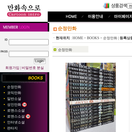
순정만화
ㆍ현재위치
:
HOME
>
BOOKS
>
순정만화
|
등록상
ID
순정만화
PASS
회원가입
|
비밀번호 분실
순정만화
코믹만화
일반소설
성인만화
로맨스소설
로맨스소설
인터넷소설
판타지