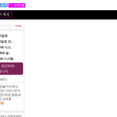
가일정
일정 안..
 시스..
택배 일..
 시스템..
판]놓지마정신
)(1-22)(시즌3)
툰][(19)권 랩핑새
훈,신태훈
00원
(1-10완)(판타