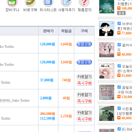
지웹툰) 
100,0
아쿠아맨
툰] 맥
판매가
적립금
구매
77,00
128,000원
3,840점
걸어서3
 Toshio
도
48,00
128,000원
3,840점
 Toshio
오늘도
완+소책자
45,00
37,000원
740점
oshio
꿈빛파
구판 마
120,0
2,000원
40점
_Sako Toshio
시든꽃
[성인웹툰
202,500원
2,250점
40,00
oshio
112,500원
[G D