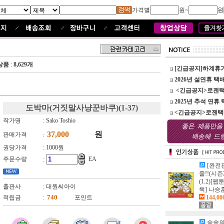
가격별
원~
원
상품
:
8,629개
[긴급공지]하계휴
2026년 설연휴 택배
<긴급공지>로젠택배
2025년 추석 연휴 
도박마(거짓말사냥꾼바쿠)(1-37)
<긴급공지>로젠택배
작가명
: Sako Toshio
원
판매가격
:
권당가격
:
1000원
주문수량
EA
:
[완전
줄!!(시즌2
(1.2)[웹
출판사
: 대원씨아이
책] 나승
적립금
:
포인트
144,0
숲속의담