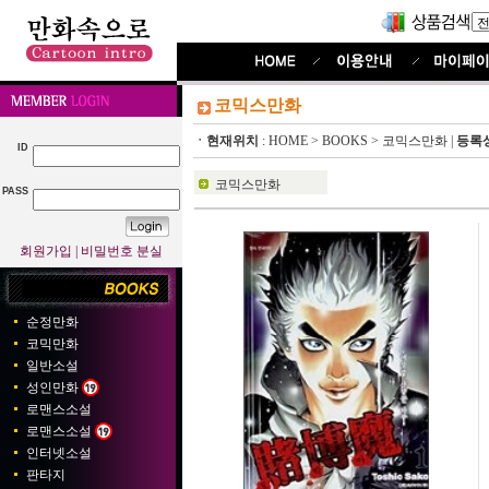
코믹스만화
ㆍ현재위치
:
HOME
>
BOOKS
>
코믹스만화
|
등록
ID
코믹스만화
PASS
회원가입
|
비밀번호 분실
순정만화
코믹만화
일반소설
성인만화
로맨스소설
로맨스소설
인터넷소설
판타지