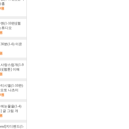
다홍
00원
(1-10완)[웹
퀸스튜디오
0원
0분(1-6) 이온
0원
사랑스럽개(1-9
)[웹툰] 이해
0원
티시엘(1-10완)
츠모토 나츠미
00원
에눈물을(1-4)
] 글 그림 개
0원
efend]지디펜드(1-