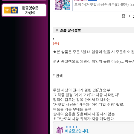
도박마(거짓말사냥꾼바쿠)(1-49완)_Sako
(중)
★본 상품은 주문 3일 내 입금이 없을 시 주문취소
※★ 중고책으로 외관상 확인치 못한 이상(ex. 박음
* 변색
두령 사냥의 권리가 걸린 만(卍) 승부.
그 최종 결정 ‘에어 포커’가 지금 시작된다!
정적이 감도는 감옥 안에서 대치하는
‘거짓말 사냥꾼’ 바쿠와 ‘아이디얼 수령’ 랄로.
목숨을 거는 무대는 물속.
상대의 숨통을 끊을 때까지 끝나지 않는
초고난도의 사망 유희가 지금 개막된다.