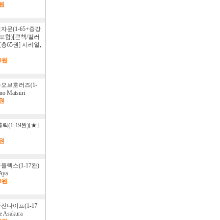
0원
자문(1-65+증강
포함)[큰책/컬러
[총65권] 시리얼,
00원
오브호러즈(1-
no Matsuri
0원
릭(1-19완)[★]
0원
플렉스(1-17완)
Aya
00원
진나이프(1-17
e Asakura