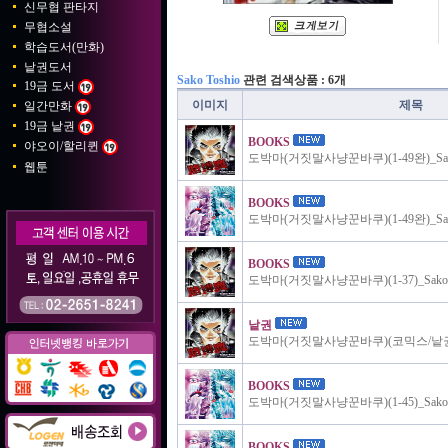
신무협 판타지
무협소설
학습도서(만화)
낱권도서
Sako Toshio
관련 검색상품 : 6개
19금 도서
이미지
제목
일간만화
19금 낱권
BOOKS
야오이/할리퀸
도박마(거짓말사냥꾼바쿠)(1-49완)_Sako
웹툰
BOOKS
도박마(거짓말사냥꾼바쿠)(1-49완)_Sako
BOOKS
도박마(거짓말사냥꾼바쿠)(1-37)_Sako T
낱권
도박마(거짓말사냥꾼바쿠)(코믹스/낱권판매)
BOOKS
도박마(거짓말사냥꾼바쿠)(1-45)_Sako T
BOOKS