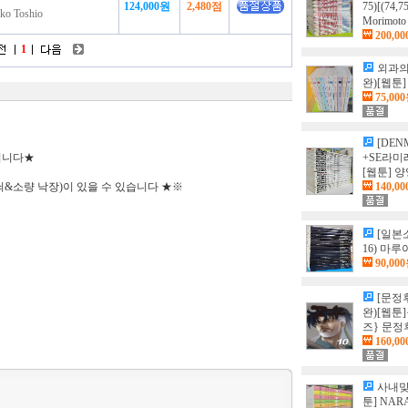
124,000원
2,480점
75)[(74
 Toshio
Morimoto
200,0
1
외과의
완)[웹툰] 
75,00
[DEN
 됩니다★
+SE라미
[웹툰] 
쇠&소량 낙장)이 있을 수 있습니다 ★※
140,0
[일본
16) 마
90,00
[문정후
완)[웹툰
즈} 문정
160,0
사내맞선
툰] NAR