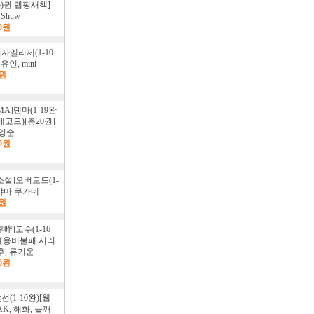
,75)권 랩핑새책]
 Shuw
00원
사엘리제(1-10
유인, mini
0원
MA]덴마(1-19완
레코드)[총20권]
양영순
00원
소설]오버로드(1-
루야마 쿠가네
0원
昨]고수(1-16
]{용비불패 시리
후, 류기운
00원
(1-10완)[웹
AK, 해화, 들깨