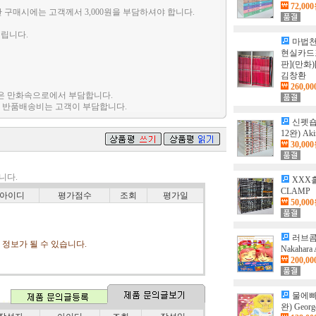
72,00
만 구매시에는 고객께서 3,000원을 부담하셔야 합니다.
걸립니다.
마법천
현실카드
판](만화)
김창환
260,0
비용은 만화속으로에서 부담합니다.
며, 반품배송비는 고객이 부담합니다.
신펫숍
12완) Aki
30,00
니다.
XXX홀
CLAMP
아이디
평가점수
조회
평가일
50,00
러브콤
정보가 될 수 있습니다.
Nakahara 
200,0
물에빠
완) Georg