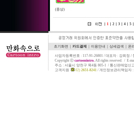
(중상)
1
2
3
4
5
초기화면
|
카드결제
|
이용안내
|
상세검색
|
온
사업자등록번호 : 117-91-26801 / 대표자 : 강희정 
Copyright ⓒ
cartoonintro.
All rights reserved. /
E-ma
주소 :
서울시 양천구 목4동 805-1 / 통신판매업신고 
고객지원
02)
2651-8241
/ 개인정보관리책임자 