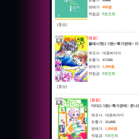
유통가 :
9,000
판매가 :
400원
적립금 :
0포인트
(중상)
[품절]
플래시캣(1-5완)<특가판매> 
제조사 : 대원씨아이
유통가 :
17,500
판매가 :
1,000원
적립금 :
0포인트
(중상)
[품절]
다다(1-5완)<특가판매> 문나
제조사 : 대원씨아이
유통가 :
15,000
판매가 :
1,000원
적립금 :
0포인트