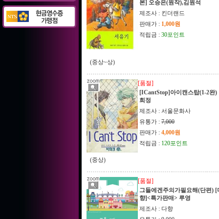
본] 오승은(원작),김원석
제조사 : 킨더랜드
판매가 :
1,000원
적립금 :
30포인트
(중상~상)
[품절]
[ICantStop]아이캔스탑(1-2완)
희정
제조사 : 서울문화사
유통가 :
7,000
판매가 :
4,000원
적립금 :
120포인트
(중상)
[품절]
그들에겐주의가필요해(단편) [
향]<특가판매> 루영
제조사 : 다향