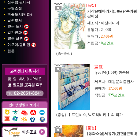
신무협 판타지
[품절]
무협소설
키작은해바라기(1-8완)<특가판
학습도서(만화)
강미정
낱권도서
제조사 : 아선미디어
19금 도서
유통가 :
24,000
일간만화
판매가 :
2,400원
19금 낱권
적립금 :
0포인트
야오이/할리퀸
웹툰
(중~중상)
[품절]
[you]유(1-5완) 한승원
제조사 : 대원문화출판사
판매가 :
17,500원
적립금 :
525포인트
(중상) 【 프린세스, 빅토리비키 】의 작가
[품절]
[동화소설]서유기(단편)[큰책,