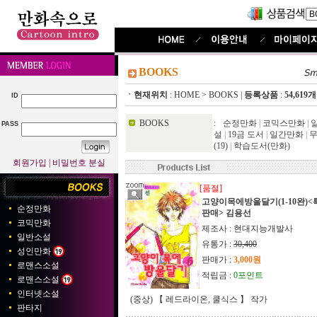
BOOKS
ㆍ현재위치
:
HOME
>
BOOKS
|
등록상품
:
54,619개
ID
BOOKS
:
순정만화
|
코믹스만화
|
PASS
설
|
19금 도서
|
일간만화
|
(19)
|
학습도서(만화)
회원가입
|
비밀번호 분실
[품절]
고양이목에방울달기(1-10완)<
순정만화
판매> 김용선
코믹만화
제조사 : 현대지능개발사
일반소설
유통가 :
30,400
성인만화
판매가 :
3,000원
로맨스소설
적립금 :
0포인트
로맨스소설
인터넷소설
(중상) 【 레드라이온, 쿨식스 】 작가
판타지