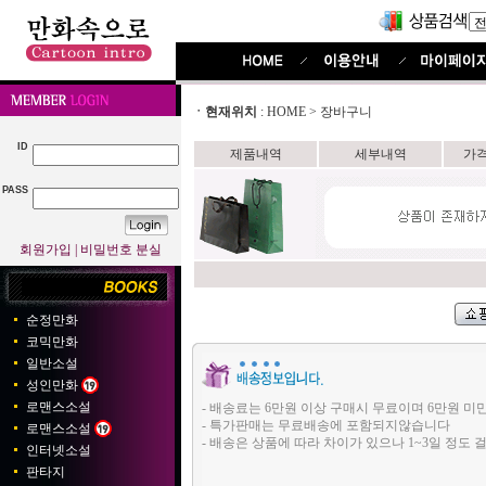
ㆍ현재위치
:
HOME
>
장바구니
ID
제품내역
세부내역
가
PASS
회원가입
|
비밀번호 분실
순정만화
코믹만화
일반소설
성인만화
로맨스소설
- 배송료는 6만원 이상 구매시 무료이며 6만원 미
- 특가판매는 무료배송에 포함되지않습니다
로맨스소설
- 배송은 상품에 따라 차이가 있으나 1~3일 정도 
인터넷소설
판타지