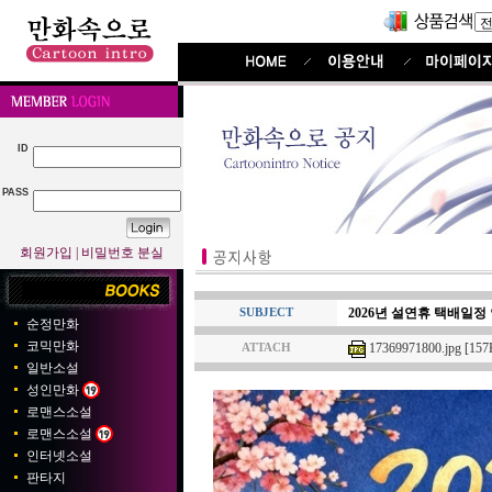
ID
PASS
회원가입
|
비밀번호 분실
2026년 설연휴 택배일
SUBJECT
순정만화
코믹만화
17369971800.jpg [157
ATTACH
일반소설
성인만화
로맨스소설
로맨스소설
인터넷소설
판타지