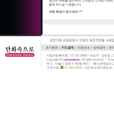
병오년 새해를 맞이하여 고객님과 고객님가정에
함께 하시길 기원합니다.
새해 복많이 받으세요^^*
초기화면
|
카드결제
|
이용안내
|
상세검색
|
온
사업자등록번호 : 117-91-26801 / 대표자 : 강희정 
Copyright ⓒ
cartoonintro.
All rights reserved. /
E-ma
주소 :
서울시 양천구 목4동 805-1 / 통신판매업신고 
고객지원
02)
2651-8241
/ 개인정보관리책임자 