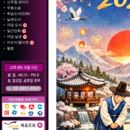
신무협 판타지
무협소설
학습도서(만화)
낱권도서
19금 도서
일간만화
19금 낱권
야오이/할리퀸
웹툰